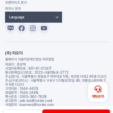
프랜차이즈 본사
파트너 문의
Language
(주) 티오더
홈페이지 이용약관
개인정보 처리방침
대표자 : 권성택
사업자등록번호 : 861-81-01247
통신판매업신고번호 : 2023-서울영등포-2772
주소(본사) : 서울특별시 영등포구 여의대로 108, 파크원 타워2 46층 티오더
주소(구로오피스) : 서울특별시 구로구 디지털로33길 48, 대륭포스트타워 7
차 9층 티오더
고객지원 : 1644-4425
영업문의 : 1644-2448
채팅문의
팩스번호 : 0505-380-7828
광고문의 : ads-biz@torder.com
사업문의 : business@torder.com
© Copyright 2026 t’order. All rights reserved.