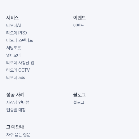
서비스
이벤트
티오더AI
이벤트
티오더 PRO
티오더 스탠다드
서빙로봇
멀티오더
티오더 사장님 앱
티오더 CCTV
티오더 ads
성공 사례
블로그
사장님 인터뷰
블로그
업종별 매장
고객 안내
자주 묻는 질문