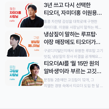
3년 쓰고 다시 선택한
티오더, 자미더홍 이원용
사장님
홍콩 차찬탱 감성을 대학로에 구현한
자미더홍. 이원용 사장님이 말하는 메뉴
냉삼짚이 말하는 루프탑·
개발 철학과 티오더 3년 재계약 이유를
들어봤어요.
야장 매장에도 티오더가
필요한 이유
구로디지털단지에서 유명한 루프탑 고기
맛집, 냉삼짚의 장사 비결을 공개해요.
티오더AI를 '월 15만 원의
야장 매장에서 테이블오더를 어떻게
활용하고 있는지 최연성 매니저님의 실제
알바생'이라 부르는 고깃집,
운영 이야기를 들어봤어요.
구김살 박민욱 사장님
문정동 2층에만 고깃집이 12개, 그
치열한 경쟁 속에서 티오더 도입 한 달 반
만에 매출 900만 원을 올린 구김살
박민욱 사장님의 이야기를 확인해
보세요.