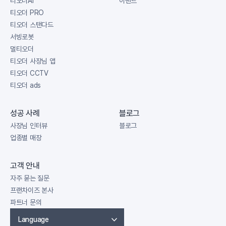
티오더AI
이벤트
티오더 PRO
티오더 스탠다드
서빙로봇
멀티오더
티오더 사장님 앱
티오더 CCTV
티오더 ads
성공 사례
블로그
사장님 인터뷰
블로그
업종별 매장
고객 안내
자주 묻는 질문
프랜차이즈 본사
파트너 문의
Language