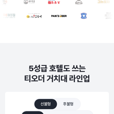
5성급 호텔도 쓰는
티오더 거치대 라인업
선불형
후불형