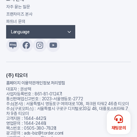
자주 묻는 질문
프랜차이즈 본사
파트너 문의
Language
(주) 티오더
홈페이지 이용약관
개인정보 처리방침
대표자 : 권성택
사업자등록번호 : 861-81-01247
통신판매업신고번호 : 2023-서울영등포-2772
주소(본사) : 서울특별시 영등포구 여의대로 108, 파크원 타워2 46층 티오더
주소(구로오피스) : 서울특별시 구로구 디지털로33길 48, 대륭포스트타워 7
차 9층 티오더
고객지원 : 1644-4425
영업문의 : 1644-2448
채팅문의
팩스번호 : 0505-380-7828
광고문의 : ads-biz@torder.com