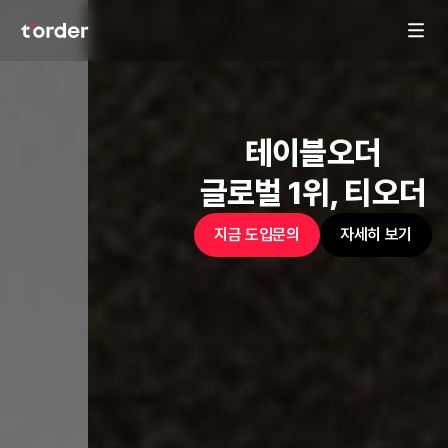
블오더
테이
위, 티오더
자세히 보기
지금 도입문의