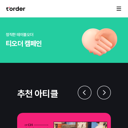
정직한 테이블오더
티오더 캠페인
추천 아티클