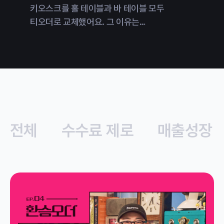
키오스크를 홀 테이블과 바 테이블 모두
사장님이
티오더로 교체했어요. 그 이유는
이유는 
무엇이었을까요?
전체
수수료 제로
매출성장