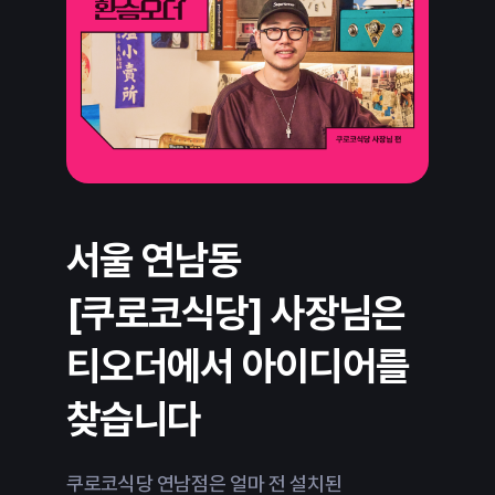
서울 연남동
수원
[쿠로코식당] 사장님은
사장
티오더에서 아이디어를
적극
찾습니다
까몬 인
오는 수
쿠로코식당 연남점은 얼마 전 설치된
더 높여