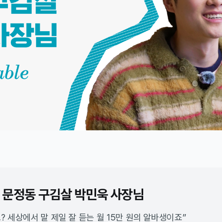
 문정동 구김살 박민욱 사장님
? 세상에서 말 제일 잘 듣는 월 15만 원의 알바생이죠”