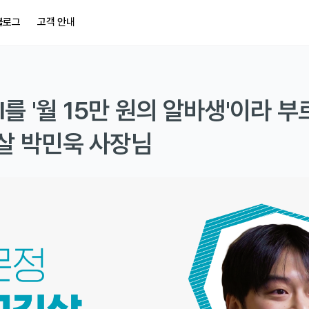
블로그
고객 안내
를 '월 15만 원의 알바생'이라 
김살 박민욱 사장님