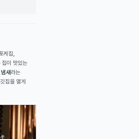
포케집,
 집이 맛있는
 냄새
라는
고깃집을 열게