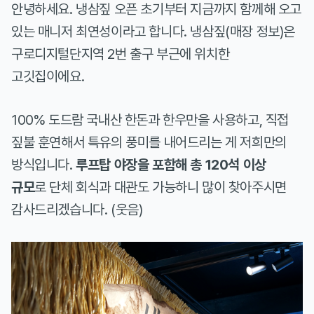
안녕하세요. 냉삼짚 오픈 초기부터 지금까지 함께해 오고
있는 매니저 최연성이라고 합니다. 냉삼짚(
매장 정보
)은
구로디지털단지역 2번 출구 부근에 위치한
고깃집이에요.
100% 도드람 국내산 한돈과 한우만을 사용하고, 직접
짚불 훈연해서 특유의 풍미를 내어드리는 게 저희만의
방식입니다.
루프탑 야장을 포함해 총 120석 이상
규모
로 단체 회식과 대관도 가능하니 많이 찾아주시면
감사드리겠습니다. (웃음)