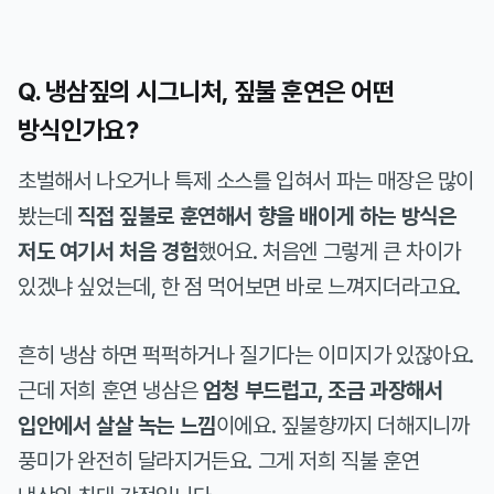
Q. 냉삼짚의 시그니처, 짚불 훈연은 어떤
방식인가요?
초벌해서 나오거나 특제 소스를 입혀서 파는 매장은 많이
봤는데
직접 짚불로 훈연해서 향을 배이게 하는 방식은
저도 여기서 처음 경험
했어요. 처음엔 그렇게 큰 차이가
있겠냐 싶었는데, 한 점 먹어보면 바로 느껴지더라고요.
흔히 냉삼 하면 퍽퍽하거나 질기다는 이미지가 있잖아요.
근데 저희 훈연 냉삼은
엄청 부드럽고, 조금 과장해서
입안에서 살살 녹는 느낌
이에요. 짚불향까지 더해지니까
풍미가 완전히 달라지거든요. 그게 저희 직불 훈연