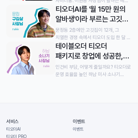
자미더홍. 이원용 사장님이 말하는 메뉴
티오더AI를 '월 15만 원의
개발 철학과 티오더 3년 재계약 이유를
들어봤어요.
알바생'이라 부르는 고깃집,
구김살 박민욱 사장님
문정동 2층에만 고깃집이 12개, 그
치열한 경쟁 속에서 티오더 도입 한 달 반
테이블오더 티오더
만에 매출 900만 원을 올린 구김살
박민욱 사장님의 이야기를 확인해
패키지로 창업에 성공한,
보세요.
하남 미사 소나기 손항기
인건비 부담, 어떻게 줄일까요? 티오더로
사장님
운영 효율을 높인 하남 미사 소나기
손항기 사장님의 창업 성공 스토리와
신규 창업자를 위한 실전 팁을
준비했어요.
서비스
이벤트
티오더AI
이벤트
티오더 PRO