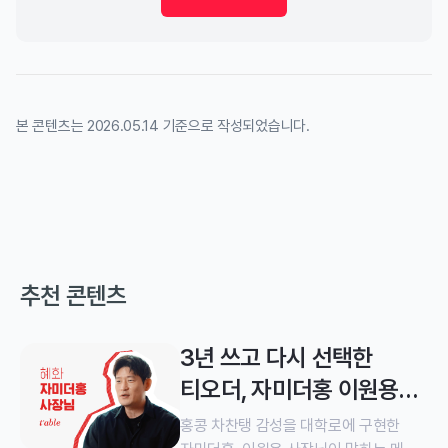
본 콘텐츠는 2026.05.14 기준으로 작성되었습니다.
추천 콘텐츠
3년 쓰고 다시 선택한
티오더, 자미더홍 이원용
사장님
홍콩 차찬탱 감성을 대학로에 구현한