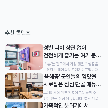
추천 콘텐츠
성별 나이 상관 없이
건전하게 즐기는 여가 문화
시설, 락휴 노래연습장
‘락휴’는 전국에서 가장 많은 가맹점을
보유한 노래연습장 프랜차이즈입니다.
'육해공' 군인들의 입맛을
2007년부터 가맹사업을 이어 온만큼
전국 어느 지점을 가도 동일한 분위기와
사로잡은 점심 단골 메뉴
쾌적한 노래 연습 환경을 제공합니다.
식당, 더하고 부대찌개
충남 아산시에 위치한 락휴 노래연습장도
부대찌개야 말로 직장인들의 빠질 수
마찬가지입니다. 서로 다른 테마로
없는 단골 점심 메뉴입니다. 충남 계룡대
가족적인 분위기에서
꾸며진 12개의 룸은 오후에는 방과 후
근처에 위치한 더하고부대찌개 역시