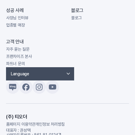
대부분 햄, 소지지, 당면, 수제비 등과
적극적으로 활용하고 있습니다. 가족
성공 사례
블로그
같은 사리 옵션은 필수적으로 제공되며
단위의 단체 손님이 많이 방문하기
사장님 인터뷰
블로그
만두나 치
때문에 최대 16명이 함께 식사할 수
업종별 매장
있도록 테이블을 이어붙여 구성해 놓은
것도 특징이죠. 혼자 방문한 손님들을
위한 창가쪽 1인 테이블도 마련돼
고객 안내
있습니다. 테이블마다 4명의 손님이
자주 묻는 질문
앉는다고 가정했을 때,
프랜차이즈 본사
파트너 문의
Language
(주) 티오더
홈페이지 이용약관
개인정보 처리방침
대표자 : 권성택
사업자등록번호 : 861-81-01247