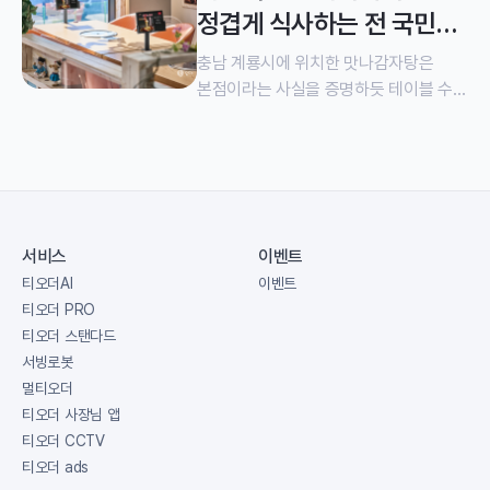
학생들의 스트레스 해소 장소로,
육해공 3군 통합 본부에 근무하는
정겹게 식사하는 전 국민
저녁에는 어른들의 모임 장소로 기능하며
군인들의 입맛을 사로잡았습니다. 한돈
대표 외식 메뉴, 맛나감자탕
사랑받고 있습니다. 밤 10시, 청소년 이용
생삼겹부대전골과 알곤이부대전골,
충남 계룡시에 위치한 맛나감자탕은
가능 시간 이후 락휴 노래연습장은
만두부대전골 같이 개성을 살짝 가미한
본점이라는 사실을 증명하듯 테이블 수만
성인을 대상으로 운영됩니다. 노래를
부대찌개 메뉴들은 입맛을 자극하기에
32개에 달합니다. 무려 90평 규모. 전
부르며 가볍에 마실 수 있는 생수나
이름부터 충분하죠. 점심시간이 시작됨과
국민 대표 식사 메뉴이자 언제든
탄산음료 등은 낮 시간 청소년들도
동시에 만석인 이룬다는 사실에서
부담없이 즐길 수 있는 감자탕 하나로
주문할 수 있지만 주류와 안줏거리는
더하고부대찌개의 저력이 드러납니다.
전국에 수많은 프랜차이즈 지점을 낸
저녁 시간 성인을 대상으로만 판매하고
11시부터 흡사 밀물이 들이치는 것처럼
유명 프랜차이즈입니다. 대표 메뉴인
있습니다. 손님들이 룸에서 나오지 않고
모든 테이블에 손님이 차기 때문에
‘목뼈감자탕’ 시작으로 맛나목뼈찜,
서비스
이벤트
손쉽게 주문할 수 있도록 각 룸 TV
티오더의 존재가 더 빛을 발합니다.
해물목뼈찜, 간장목뼈찜 등 술안주로
티오더AI
이벤트
옆에는 벽걸이형 거치대를 이용한
테이블이 21개나 되기 때문에 홀에서
즐기기 좋은 메뉴들과 젊은 고객들을
티오더 PRO
티오더가 설치돼 있습니다. 락휴
근무하는 직원만 4명이지만 늘 일손이
사로 잡을 신메뉴인 치즈간장목뼈찜까지
티오더 스탠다드
노래연습장에서 티오더를 활용하는 이유
부족합니다. 그렇다고 직원을 더 늘릴
출시하며 다양한 메뉴 구성을
서빙로봇
역시 외식업 매장과 크게 다르지
수도 없는 노릇이죠. 인건비를 아끼면서
갖췄습니다. 맛나감자탕은 호불호 없이
멀티오더
않습니다. 인건비를 절약할 수 있기
피크 타임에 수월하게 대처하기에는
식사하기 좋도록 가족적인 분위기를
티오더 사장님 앱
때문입니
테이블오더만한 솔루션이 없습니다. 보통
연출했습니다. 매장이 넓고 테이블이
티오더 CCTV
부대찌개 메뉴에는 추가로 선택할 수
많은 만큼, 허기진 손님들께 빠르게
티오더 ads
있는 옵션이 제공되기 마련입니다.
식사를 내기 위해 티오더와 서빙로봇을