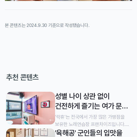
본 콘텐츠는 2024.9.30 기준으로 작성됐습니다.
추천 콘텐츠
성별 나이 상관 없이
건전하게 즐기는 여가 문화
시설, 락휴 노래연습장
‘락휴’는 전국에서 가장 많은 가맹점을
보유한 노래연습장 프랜차이즈입니다.
'육해공' 군인들의 입맛을
2007년부터 가맹사업을 이어 온만큼