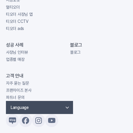
서빙로봇
역시 외식업 매장과 크게 다르지
수도 없는 노릇이죠. 인건비를 아끼면서
빼곡하게 채워져 있습니다. 공간이
멀티오더
않습니다. 인건비를 절약할 수 있기
피크 타임에 수월하게 대처하기에는
협소하고 여러 층으로 나눠진 건물의
티오더 사장님 앱
때문입니
테이블오더만한 솔루션이 없습니다. 보통
구조상 직원이 일일이 주문을 받기
티오더 CCTV
부대찌개 메뉴에는 추가로 선택할 수
어려워, 테이블마다 블랙 컬러의 고정형
티오더 ads
있는 옵션이 제공되기 마련입니다.
거치대 활용해 티오더를 설치했고요.
대부분 햄, 소지지, 당면, 수제비 등과
손님들이 티오더로 맥주와 안주를
성공 사례
블로그
같은 사리 옵션은 필수적으로 제공되며
주문하면 1층에서 윗층으로 곧바로
사장님 인터뷰
블로그
만두나 치
서빙하는 시스템입니다. 직원 수를
업종별 매장
늘리지 않고도, 테이블을 더 많이 배치할
수 있었던 건 티오더를 설치했기 때문에
가능했습니다. 크래프트한스와 같이 추가
고객 안내
주문이 자주 일어나는 주류 매장일 수록
자주 묻는 질문
테이블오더
프랜차이즈 본사
파트너 문의
Language