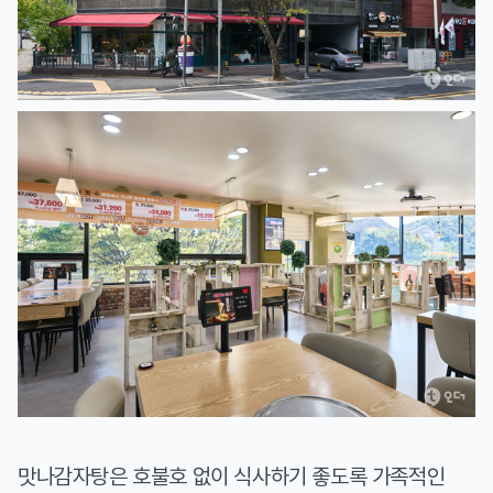
맛나감자탕은 호불호 없이 식사하기 좋도록 가족적인