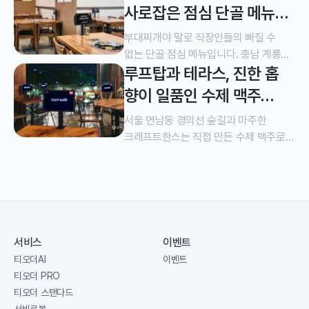
전국 어느 지점을 가도 동일한 분위기와
사로잡은 점심 단골 메뉴
쾌적한 노래 연습 환경을 제공합니다.
식당, 더하고 부대찌개
충남 아산시에 위치한 락휴 노래연습장도
부대찌개야 말로 직장인들의 빠질 수
마찬가지입니다. 서로 다른 테마로
없는 단골 점심 메뉴입니다. 충남 계룡대
루프탑과 테라스, 진한 홉
꾸며진 12개의 룸은 오후에는 방과 후
근처에 위치한 더하고부대찌개 역시
학생들의 스트레스 해소 장소로,
육해공 3군 통합 본부에 근무하는
향이 일품인 수제 맥주
저녁에는 어른들의 모임 장소로 기능하며
군인들의 입맛을 사로잡았습니다. 한돈
전문점 크래프트 한스
사랑받고 있습니다. 밤 10시, 청소년 이용
생삼겹부대전골과 알곤이부대전골,
서울 연남동 경의선 숲길과 마주한
가능 시간 이후 락휴 노래연습장은
만두부대전골 같이 개성을 살짝 가미한
크래프트한스는 직접 만든 수제 맥주로
성인을 대상으로 운영됩니다. 노래를
부대찌개 메뉴들은 입맛을 자극하기에
오랜 시간 사랑 받아왔습니다.
부르며 가볍에 마실 수 있는 생수나
이름부터 충분하죠. 점심시간이 시작됨과
아담하지만 3층으로 구성된 이곳은
탄산음료 등은 낮 시간 청소년들도
동시에 만석인 이룬다는 사실에서
연남동을 대표하는 데이트 코스로도
주문할 수 있지만 주류와 안줏거리는
더하고부대찌개의 저력이 드러납니다.
유명합니다. 2013년 국내 최초 수제 맥주
저녁 시간 성인을 대상으로만 판매하고
11시부터 흡사 밀물이 들이치는 것처럼
프랜차이즈를 운영해 온 크래프트한스는
있습니다. 손님들이 룸에서 나오지 않고
모든 테이블에 손님이 차기 때문에
자체 브루어리도 갖고 있는데, 이곳에서
서비스
이벤트
손쉽게 주문할 수 있도록 각 룸 TV
티오더의 존재가 더 빛을 발합니다.
판매하는 바이젠, 필스터, 에일 모두 직접
티오더AI
이벤트
옆에는 벽걸이형 거치대를 이용한
테이블이 21개나 되기 때문에 홀에서
생산한 수제 맥주입니다. 연남동에
티오더 PRO
티오더가 설치돼 있습니다. 락휴
근무하는 직원만 4명이지만 늘 일손이
위치한 크래프트한스에는 빠른 회전이
티오더 스탠다드
노래연습장에서 티오더를 활용하는 이유
부족합니다. 그렇다고 직원을 더 늘릴
가능하도록 작은 테이블 여러 개가