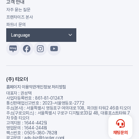
고객 안내
자주 묻는 질문
프랜차이즈 본사
파트너 문의
Language
(주) 티오더
홈페이지 이용약관
개인정보 처리방침
대표자 : 권성택
사업자등록번호 : 861-81-01247
통신판매업신고번호 : 2023-서울영등포-2772
주소(본사) : 서울특별시 영등포구 여의대로 108, 파크원 타워2 46층 티오더
주소(구로오피스) : 서울특별시 구로구 디지털로33길 48, 대륭포스트타워 7
차 9층 티오더
고객지원 : 1644-4425
영업문의 : 1644-2448
채팅문의
팩스번호 : 0505-380-7828
광고문의 : ads-biz@torder.com