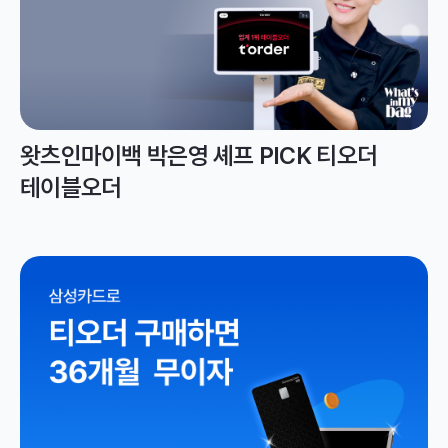
왓츠인마이백 박은영 셰프 PICK 티오더
테이블오더